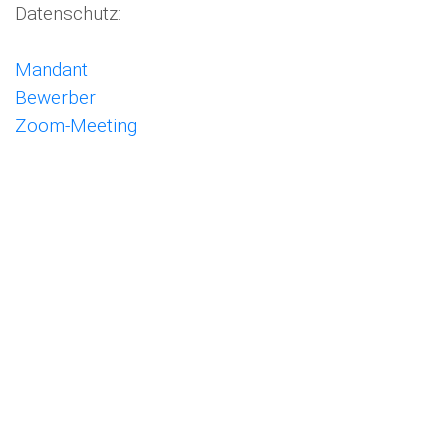
Datenschutz:
Start
Mandant
Bewerber
Zoom-Meeting
Vita
Karriere
Datenschutzerklärung
Impressum